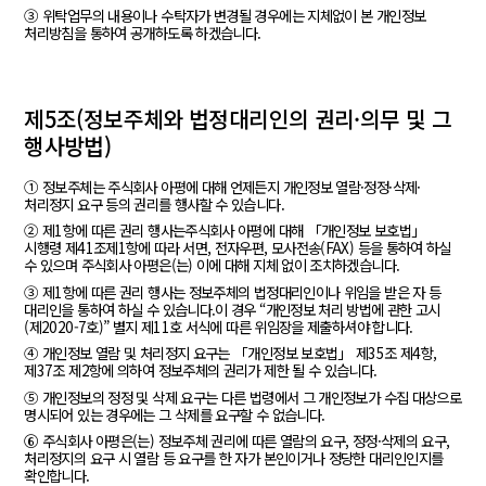
③ 위탁업무의 내용이나 수탁자가 변경될 경우에는 지체없이 본 개인정보
처리방침을 통하여 공개하도록 하겠습니다.
제5조(정보주체와 법정대리인의 권리·의무 및 그
행사방법)
① 정보주체는 주식회사 아평에 대해 언제든지 개인정보 열람·정정·삭제·
처리정지 요구 등의 권리를 행사할 수 있습니다.
② 제1항에 따른 권리 행사는주식회사 아평에 대해 「개인정보 보호법」
시행령 제41조제1항에 따라 서면, 전자우편, 모사전송(FAX) 등을 통하여 하실
수 있으며 주식회사 아평은(는) 이에 대해 지체 없이 조치하겠습니다.
③ 제1항에 따른 권리 행사는 정보주체의 법정대리인이나 위임을 받은 자 등
대리인을 통하여 하실 수 있습니다.이 경우 “개인정보 처리 방법에 관한 고시
(제2020-7호)” 별지 제11호 서식에 따른 위임장을 제출하셔야 합니다.
④ 개인정보 열람 및 처리정지 요구는 「개인정보 보호법」 제35조 제4항,
제37조 제2항에 의하여 정보주체의 권리가 제한 될 수 있습니다.
⑤ 개인정보의 정정 및 삭제 요구는 다른 법령에서 그 개인정보가 수집 대상으로
명시되어 있는 경우에는 그 삭제를 요구할 수 없습니다.
⑥ 주식회사 아평은(는) 정보주체 권리에 따른 열람의 요구, 정정·삭제의 요구,
처리정지의 요구 시 열람 등 요구를 한 자가 본인이거나 정당한 대리인인지를
확인합니다.