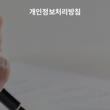
개
인
정
보
처
리
방
침