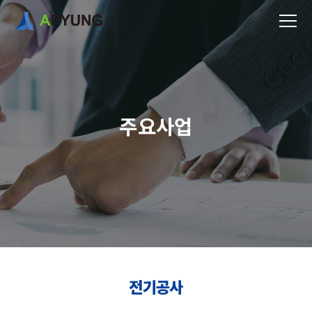
주
요
사
업
전기공사