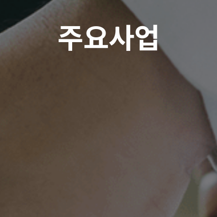
주
요
사
업