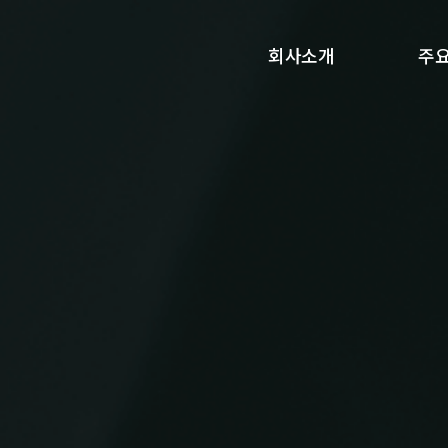
회사소개
주
CEO 인사말
냉동
회사소개
HAC
연혁
전
인증서
자
오시는 길
냉동