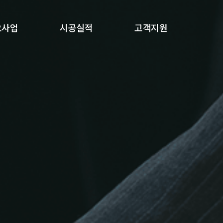
요사업
시공실적
고객지원
냉장설비
시공실적
공지사항
CP 설비
자료실
기공사
동제어
기 제조