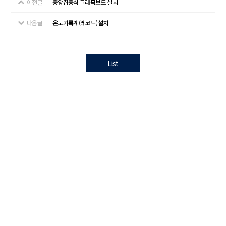
이전글
중앙집중식 그래픽보드 설치
다음글
온도기록계(레코드)설치
List
개인정보처리방침
본 사 : 서울특별시 서초구 남부순환로337길 35, 3층
TEL 02-6925-3250 | FAX 02-6925-3251
공장 : 경기도 시흥시 마유로 42번길 120
(시화공단 3바, 에이동 405호)
Copyright ⓒ 2024 APYUNG Co., Ltd. All Rights Reserved.