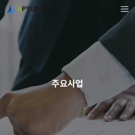
주
요
사
업