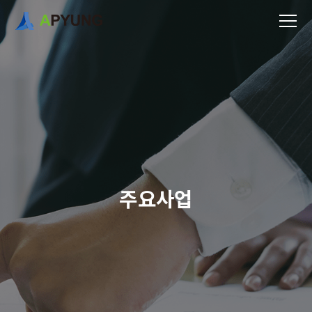
주
요
사
업