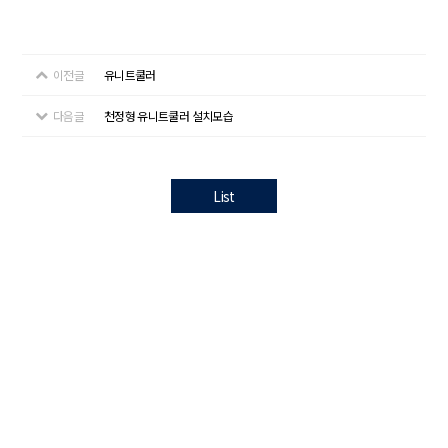
이전글
유니트쿨러
다음글
천정형 유니트쿨러 설치모습
List
개인정보처리방침
본 사 : 서울특별시 서초구 남부순환로337길 35, 3층
TEL 02-6925-3250 | FAX 02-6925-3251
공장 : 경기도 시흥시 마유로 42번길 120
(시화공단 3바, 에이동 405호)